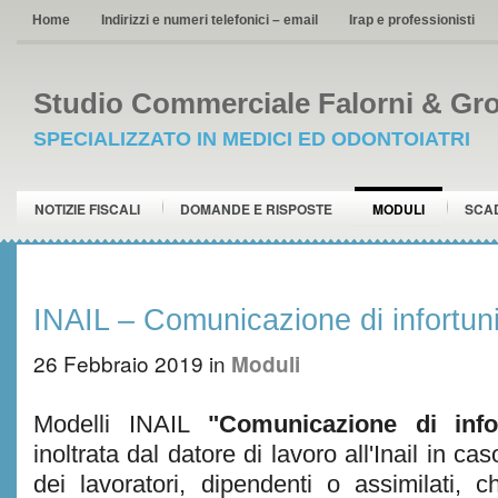
Home
Indirizzi e numeri telefonici – email
Irap e professionisti
Studio Commerciale Falorni & Gro
SPECIALIZZATO IN MEDICI ED ODONTOIATRI
NOTIZIE FISCALI
DOMANDE E RISPOSTE
MODULI
SCA
INAIL – Comunicazione di infortun
26 Febbraio 2019
in
Moduli
Modelli INAIL
"Comunicazione di info
inoltrata dal datore di lavoro all'Inail in cas
dei lavoratori, dipendenti o assimilati, c