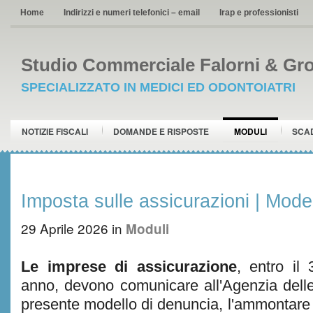
Home
Indirizzi e numeri telefonici – email
Irap e professionisti
Studio Commerciale Falorni & Gro
SPECIALIZZATO IN MEDICI ED ODONTOIATRI
NOTIZIE FISCALI
DOMANDE E RISPOSTE
MODULI
SCA
Imposta sulle assicurazioni | Model
29 Aprile 2026
in
Moduli
Le imprese di assicurazione
, entro il
anno, devono comunicare all'Agenzia delle 
presente modello di denuncia, l'ammontare