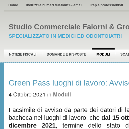
Home
Indirizzi e numeri telefonici – email
Irap e professionisti
Studio Commerciale Falorni & Gro
SPECIALIZZATO IN MEDICI ED ODONTOIATRI
NOTIZIE FISCALI
DOMANDE E RISPOSTE
MODULI
SCA
Green Pass luoghi di lavoro: Avvi
4 Ottobre 2021
in
Moduli
Facsimile di avviso da parte dei datori di 
bacheca nei luoghi di lavoro, che
dal 15 ot
dicembre 2021
, termine dello stato