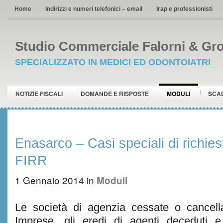
Home
Indirizzi e numeri telefonici – email
Irap e professionisti
Studio Commerciale Falorni & Gro
SPECIALIZZATO IN MEDICI ED ODONTOIATRI
NOTIZIE FISCALI
DOMANDE E RISPOSTE
MODULI
SCA
Enasarco – Casi speciali di richies
FIRR
1 Gennaio 2014
in
Moduli
Le società di agenzia cessate o cancella
Imprese, gli eredi di agenti deceduti e 