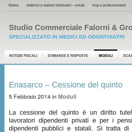
Home
Indirizzi e numeri telefonici – email
Irap e professionisti
Studio Commerciale Falorni & Gro
SPECIALIZZATO IN MEDICI ED ODONTOIATRI
NOTIZIE FISCALI
DOMANDE E RISPOSTE
MODULI
SCA
Enasarco – Cessione del quinto
5 Febbraio 2014
in
Moduli
La cessione del quinto è un diritto tute
lavoratori dipendenti privati e per i pens
dipendenti pubblici e statali. Si tratta d