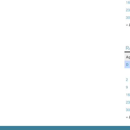
16
23
30
« 
R
Ag
D
2
9
16
23
30
« 