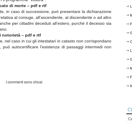
cato di morte – pdf e rtf
L
te, in caso di successione, può presentare la dichiarazione
M
e relativa al coniuge, all’ascendente, al discendente o ad altro
 anche per cittadini deceduti all’estero, purché il decesso sia
F
iano.
G
 notorietà – pdf e rtf
, nel caso in cui gli intestatari in catasto non corrispondano
O
e, può autocertificare l’esistenza di passaggi intermedi non
L
G
M
F
I commenti sono chiusi
N
C