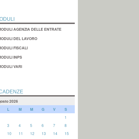
ODULI
MODULI AGENZIA DELLE ENTRATE
MODULI DEL LAVORO
ODULI FISCALI
MODULI INPS
MODULI VARI
CADENZE
osto 2026
L
M
M
G
V
S
1
3
4
5
6
7
8
10
11
12
13
14
15