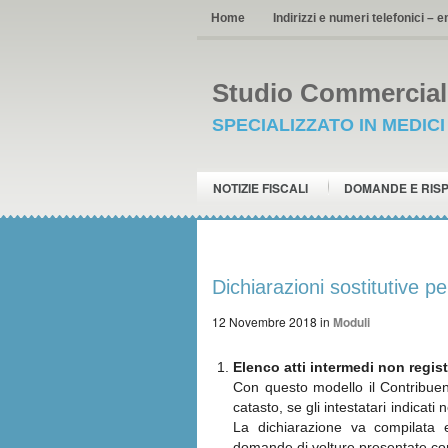
Home
Indirizzi e numeri telefonici – e
Studio Commerciale
SPECIALIZZATO IN MEDIC
NOTIZIE FISCALI
DOMANDE E RIS
Dichiarazioni sostitutive pe
12 Novembre 2018
in
Moduli
Elenco atti intermedi non registr
Con questo modello il Contribuen
catasto, se gli intestatari indicati
La dichiarazione va compilata e
domande di volture presentate con