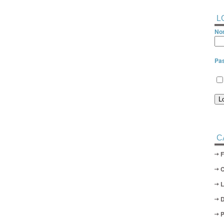
L
Nom
Pa
C
D
P