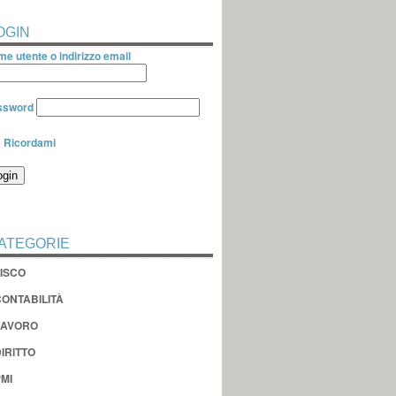
OGIN
e utente o indirizzo email
ssword
Ricordami
ATEGORIE
FISCO
CONTABILITÀ
LAVORO
IRITTO
MI