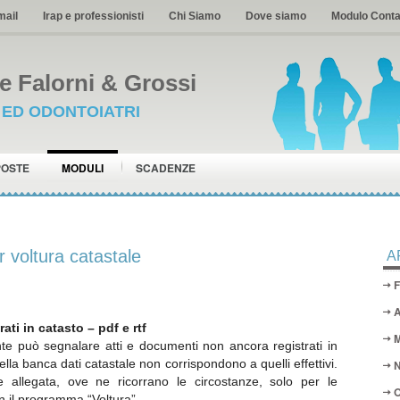
mail
Irap e professionisti
Chi Siamo
Dove siamo
Modulo Conta
 Falorni & Grossi
I ED ODONTOIATRI
POSTE
MODULI
SCADENZE
r voltura catastale
A
F
A
ati in catasto – pdf e rtf
M
te può segnalare atti e documenti non ancora registrati in
 nella banca dati catastale non corrispondono a quelli effettivi.
N
 allegata, ove ne ricorrano le circostanze, solo per le
O
 il programma “Voltura”.