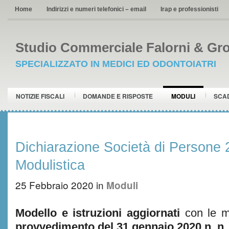
Home
Indirizzi e numeri telefonici – email
Irap e professionisti
Studio Commerciale Falorni & Gro
SPECIALIZZATO IN MEDICI ED ODONTOIATRI
NOTIZIE FISCALI
DOMANDE E RISPOSTE
MODULI
SCA
Dichiarazione Società di Persone 
Modulistica
25 Febbraio 2020
in
Moduli
Modello e istruzioni aggiornati
con le mo
provvedimento del 31 gennaio 2020 n. n.