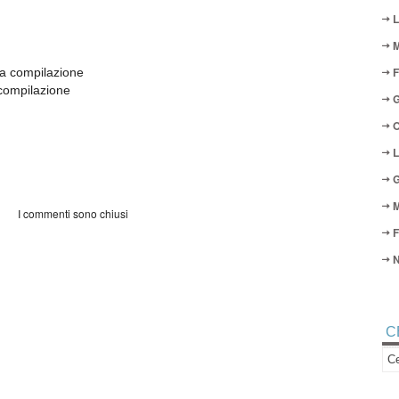
L
M
F
la compilazione
 compilazione
G
O
L
G
M
I commenti sono chiusi
F
N
C