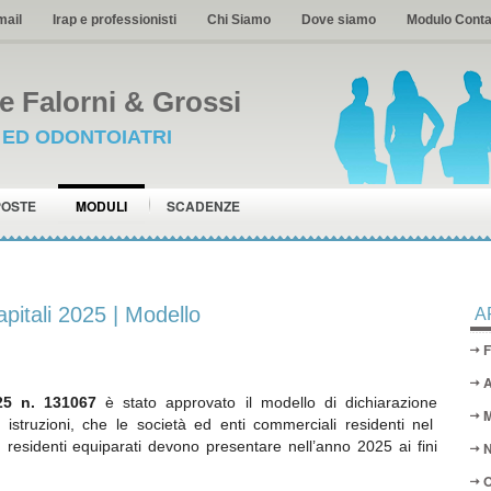
mail
Irap e professionisti
Chi Siamo
Dove siamo
Modulo Conta
 Falorni & Grossi
I ED ODONTOIATRI
POSTE
MODULI
SCADENZE
pitali 2025 | Modello
A
F
A
25 n. 131067
è stato approvato il
modello di dichiarazione
M
 istruzioni, che le società ed enti commerciali residenti nel
on residenti equiparati devono presentare nell’anno 2025 ai fini
N
O