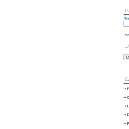
L
Nom
Pa
C
D
P