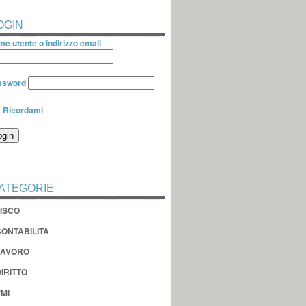
OGIN
e utente o indirizzo email
ssword
Ricordami
ATEGORIE
FISCO
CONTABILITÀ
LAVORO
IRITTO
MI