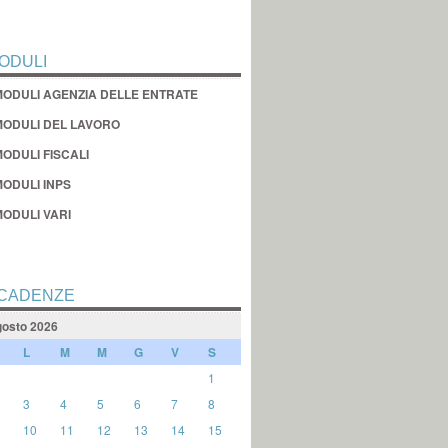
ODULI
MODULI AGENZIA DELLE ENTRATE
MODULI DEL LAVORO
ODULI FISCALI
MODULI INPS
MODULI VARI
CADENZE
osto 2026
L
M
M
G
V
S
1
3
4
5
6
7
8
10
11
12
13
14
15