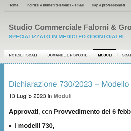
Home
Indirizzi e numeri telefonici – email
Irap e professionisti
Studio Commerciale Falorni & Gro
SPECIALIZZATO IN MEDICI ED ODONTOIATRI
NOTIZIE FISCALI
DOMANDE E RISPOSTE
MODULI
SCA
Dichiarazione 730/2023 – Modello e
13 Luglio 2023
in
Moduli
Approvati
, con
Provvedimento del 6 febb
i
modelli 730,