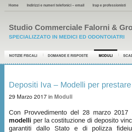
Home
Indirizzi e numeri telefonici – email
Irap e professionisti
Studio Commerciale Falorni & Gro
SPECIALIZZATO IN MEDICI ED ODONTOIATRI
NOTIZIE FISCALI
DOMANDE E RISPOSTE
MODULI
SCA
Depositi Iva – Modelli per prestare
29 Marzo 2017
in
Moduli
Con Provvedimento del 28 marzo 2017 s
modelli
per la costituzione di deposito vinco
garantiti dallo Stato e di polizza fidei