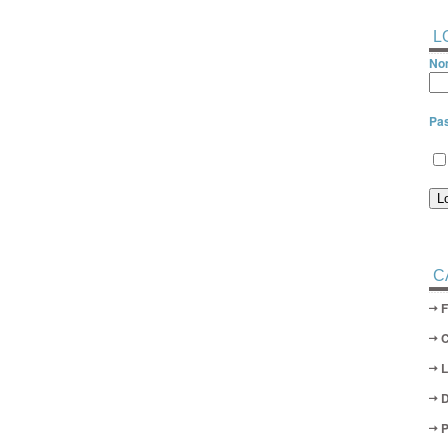
L
Nom
Pa
C
D
P