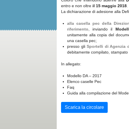
Coloro che intendono aderire alla
D
entro e non oltre
il 15 maggio 2018
.
La dichiarazione di adesione alla De
alla casella pec della Direzi
riferimento
, inviando il
Model
unitamente alla copia del docum
una casella pec;
presso gli
Sportelli di Agenzia 
debitamente compilato, stampato 
In allegato:
Modello DA – 2017
Elenco caselle Pec
Faq
Guida alla compilazione del Mode
Scarica la circolare