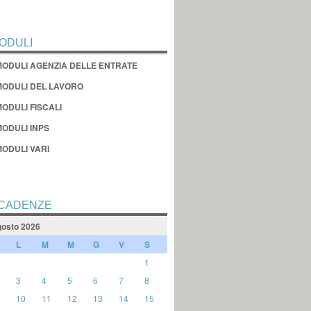
ODULI
MODULI AGENZIA DELLE ENTRATE
MODULI DEL LAVORO
ODULI FISCALI
MODULI INPS
MODULI VARI
CADENZE
osto 2026
L
M
M
G
V
S
1
3
4
5
6
7
8
10
11
12
13
14
15