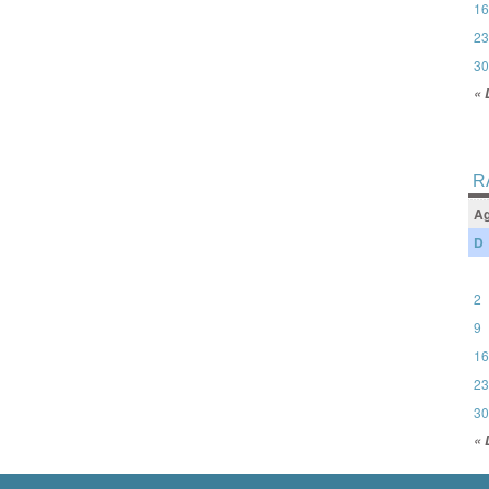
16
23
30
« 
R
Ag
D
2
9
16
23
30
« 