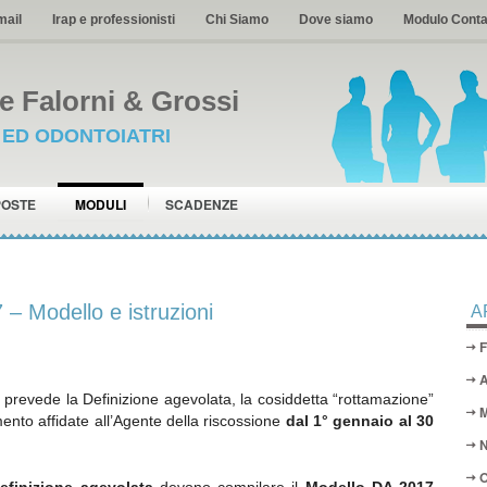
mail
Irap e professionisti
Chi Siamo
Dove siamo
Modulo Conta
 Falorni & Grossi
I ED ODONTOIATRI
POSTE
MODULI
SCADENZE
 – Modello e istruzioni
A
F
A
) prevede la Definizione agevolata, la cosiddetta “rottamazione”
M
amento affidate all’Agente della riscossione
dal 1° gennaio al 30
N
O