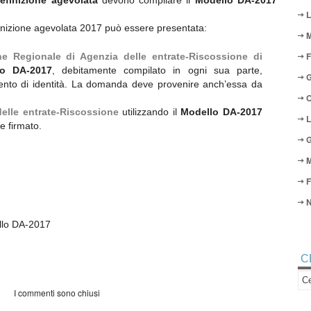
efinizione agevolata
devono compilare il
Modello DA-2017
L
finizione agevolata 2017 può essere presentata:
M
F
one Regionale di Agenzia delle entrate-Riscossione di
lo DA-2017
, debitamente compilato in ogni sua parte,
G
ento di identità. La domanda deve provenire anch’essa da
O
delle entrate-Riscossione
utilizzando il
Modello DA-2017
L
e firmato.
G
M
F
N
llo DA-2017
C
I commenti sono chiusi