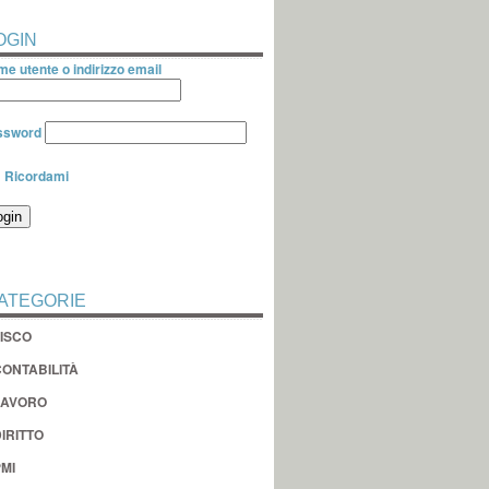
OGIN
e utente o indirizzo email
ssword
Ricordami
ATEGORIE
FISCO
CONTABILITÀ
LAVORO
IRITTO
MI