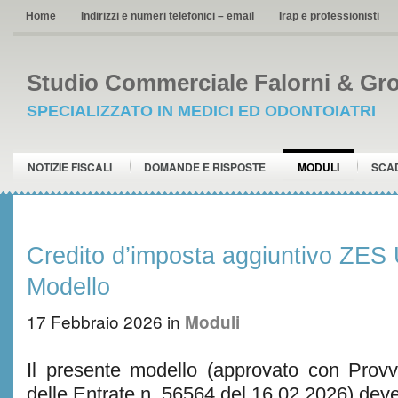
Home
Indirizzi e numeri telefonici – email
Irap e professionisti
Studio Commerciale Falorni & Gro
SPECIALIZZATO IN MEDICI ED ODONTOIATRI
NOTIZIE FISCALI
DOMANDE E RISPOSTE
MODULI
SCA
Credito d’imposta aggiuntivo ZES 
Modello
17 Febbraio 2026
in
Moduli
Il presente modello (approvato con Provv
delle Entrate n. 56564 del 16.02.2026) deve 