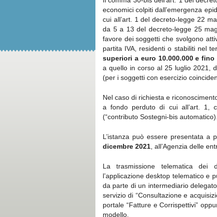
Il comma 30-bis dell’art. 1 del decre
economici colpiti dall’emergenza epid
cui all’art. 1 del decreto-legge 22 ma
da 5 a 13 del decreto-legge 25 maggi
favore dei soggetti che svolgono attivi
partita IVA, residenti o stabiliti nel
superiori a euro 10.000.000 e fin
a quello in corso al 25 luglio 2021, 
(per i soggetti con esercizio coincide
Nel caso di richiesta e riconoscimento
a fondo perduto di cui all’art. 1
(“contributo Sostegni-bis automatico)
L’istanza può essere presentata a p
dicembre 2021
, all’Agenzia delle en
La trasmissione telematica dei d
l’applicazione desktop telematico e p
da parte di un intermediario delegato 
servizio di “Consultazione e acquisizio
portale “Fatture e Corrispettivi” op
modello.