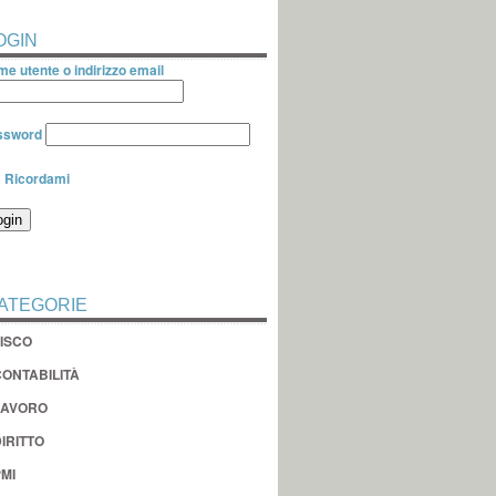
OGIN
e utente o indirizzo email
ssword
Ricordami
ATEGORIE
FISCO
CONTABILITÀ
LAVORO
IRITTO
MI