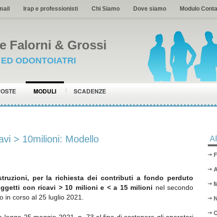
mail
Irap e professionisti
Chi Siamo
Dove siamo
Modulo Conta
 Falorni & Grossi
I ED ODONTOIATRI
POSTE
MODULI
SCADENZE
avi > 10milioni: Modello
A
F
A
struzioni, per la richiesta dei contributi a fondo perduto
M
ggetti con ricavi > 10 milioni e < a 15 milioni
nel secondo
 in corso al 25 luglio 2021.
N
O