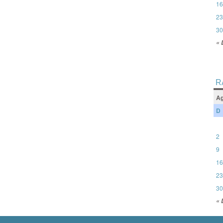
16
23
30
« 
R
Ag
D
2
9
16
23
30
« 