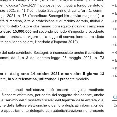
to-legge 25 maggio 2021, n. 73 al fine di sostenere gli operatori
emiologica “Covid-19”, riconosce i contributi a fondo perduto di
L
rzo 2021, n. 41 (“contributo Sostegni) e di cui all’art. 1, commi
M
o 2021, n. 73 (“contributo Sostegni-bis attività stagionali), a
tà d’impresa, arte o professione e di reddito agrario, titolari di
F
 territorio dello Stato e che hanno conseguito
ricavi o compensi
G
o a euro 15.000.000
nel secondo periodo d’imposta precedente
data di entrata in vigore della legge di conversione sopra citata
O
nte con l’anno solare, il periodo d’imposta 2019).
L
G
 del solo contributo Sostegni, è riconosciuto anche il contributo
, commi da 1 a 3 del decreto-legge 25 maggio 2021, n. 73
M
.
F
artire
dal giorno 14 ottobre 2021 e non oltre il giorno 13
N
trate,
in via telematica
, utilizzando il presente modello.
ati contenuti nell’istanza può essere eseguita mediante
uò essere effettuata, per conto del soggetto richiedente, anche
C
al servizio del “Cassetto fiscale” dell’Agenzia delle entrate o al
ne delle fatture elettroniche o dei loro duplicati informatici” del
pure appositamente delegato con autodichiarazione nel presente