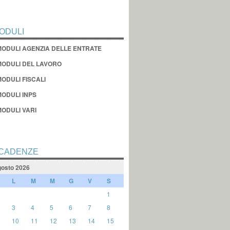
ODULI
MODULI AGENZIA DELLE ENTRATE
MODULI DEL LAVORO
ODULI FISCALI
MODULI INPS
MODULI VARI
CADENZE
osto 2026
L
M
M
G
V
S
1
3
4
5
6
7
8
10
11
12
13
14
15