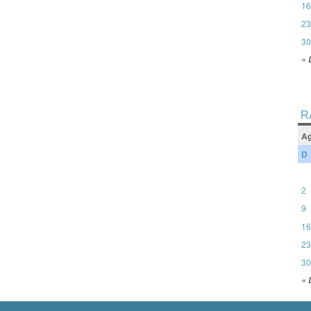
16
23
30
« 
R
Ag
D
2
9
16
23
30
« 