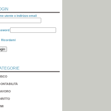
OGIN
e utente o indirizzo email
ssword
Ricordami
ATEGORIE
FISCO
CONTABILITÀ
LAVORO
IRITTO
MI