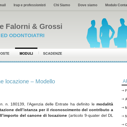
mail
Irap e professionisti
Chi Siamo
Dove siamo
Modulo Conta
 Falorni & Grossi
I ED ODONTOIATRI
POSTE
MODULI
SCADENZE
ne locazione – Modello
A
F
A
. n. 180139, l'Agenzia delle Entrate ha definito le
modalità
M
ntazione dell’istanza per il riconoscimento del contributo a
ll’importo del canone di locazione
(articolo 9-quater del DL
N
O