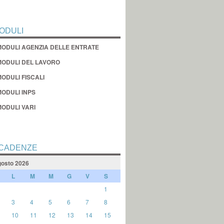
ODULI
MODULI AGENZIA DELLE ENTRATE
MODULI DEL LAVORO
ODULI FISCALI
MODULI INPS
MODULI VARI
CADENZE
osto 2026
L
M
M
G
V
S
1
3
4
5
6
7
8
10
11
12
13
14
15