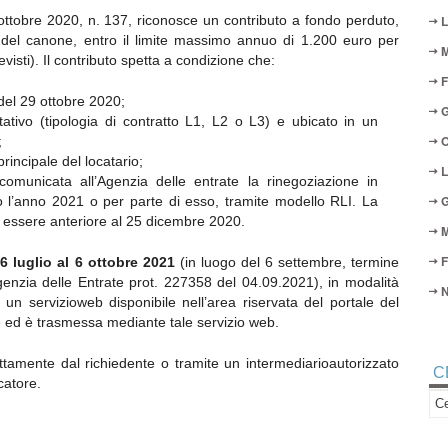
 ottobre 2020, n. 137, riconosce un contributo a fondo perduto,
L
e del canone, entro il limite massimo annuo di 1.200 euro per
M
evisti). Il contributo spetta a condizione che:
F
 del 29 ottobre 2020;
G
tativo (tipologia di contratto L1, L2 o L3) e ubicato in un
O
;
principale del locatario;
L
omunicata all’Agenzia delle entrate la rinegoziazione in
G
o l’anno 2021 o per parte di esso, tramite modello RLI. La
 essere anteriore al 25 dicembre 2020.
M
F
 6 luglio al 6 ottobre 2021
(in luogo del 6 settembre, termine
enzia delle Entrate prot. 227358 del 04.09.2021), in modalità
N
un servizioweb disponibile nell’area riservata del portale del
te ed è trasmessa mediante tale servizio web.
tamente dal richiedente o tramite un intermediarioautorizzato
C
catore.