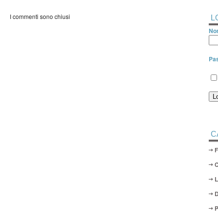
I commenti sono chiusi
L
Nom
Pa
C
D
P