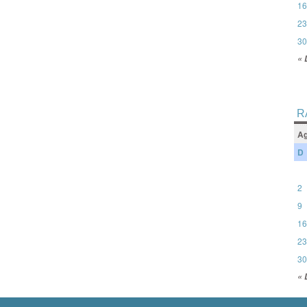
16
23
30
« 
R
Ag
D
2
9
16
23
30
« 