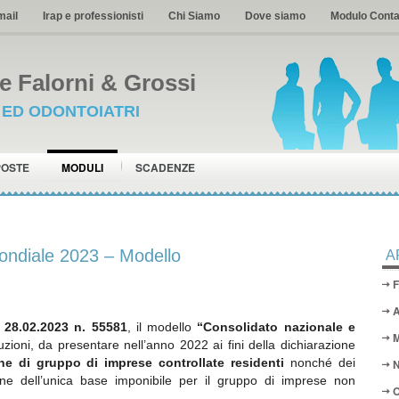
mail
Irap e professionisti
Chi Siamo
Dove siamo
Modulo Conta
 Falorni & Grossi
I ED ODONTOIATRI
POSTE
MODULI
SCADENZE
ondiale 2023 – Modello
A
F
A
 28.02.2023 n. 55581
, il modello
“Consolidato nazionale e
M
truzioni, da presentare nell’anno 2022 ai fini della dichiarazione
e di gruppo di imprese controllate residenti
nonché dei
N
ne dell’unica base imponibile per il gruppo di imprese non
O