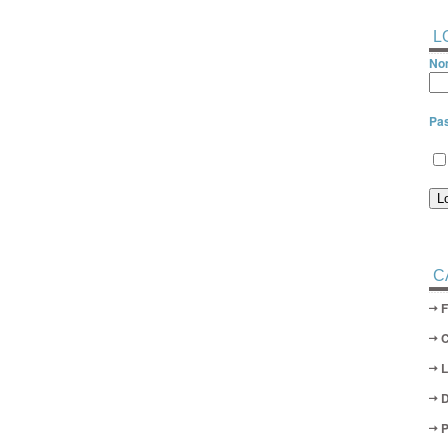
L
Nom
Pa
C
D
P