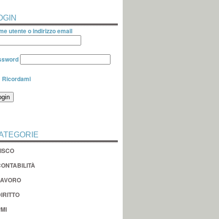
OGIN
e utente o indirizzo email
ssword
Ricordami
ATEGORIE
FISCO
CONTABILITÀ
LAVORO
IRITTO
MI