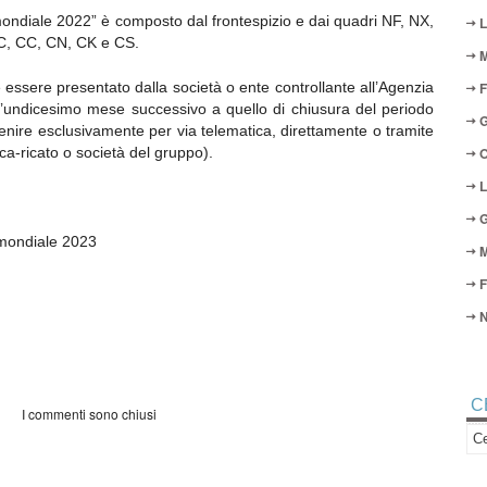
mondiale 2022” è composto dal frontespizio e dai quadri NF, NX,
L
C, CC, CN, CK e CS.
M
essere presentato dalla società o ente controllante all’Agenzia
F
ell’undicesimo mese successivo a quello di chiusura del periodo
G
nire esclusivamente per via telematica, direttamente o tramite
nca-ricato o società del gruppo).
O
L
G
 mondiale 2023
M
F
N
C
I commenti sono chiusi