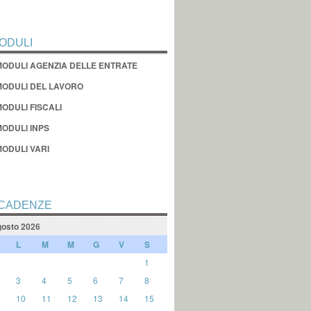
ODULI
MODULI AGENZIA DELLE ENTRATE
MODULI DEL LAVORO
ODULI FISCALI
MODULI INPS
MODULI VARI
CADENZE
osto 2026
L
M
M
G
V
S
1
3
4
5
6
7
8
10
11
12
13
14
15