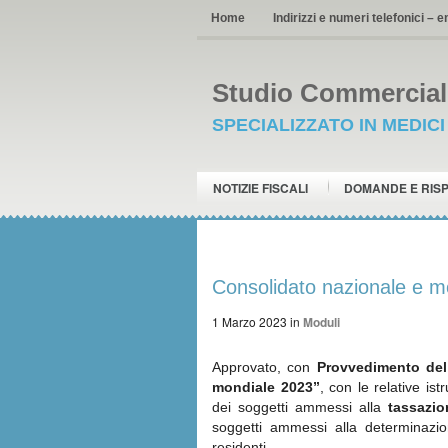
Home
Indirizzi e numeri telefonici – e
Studio Commerciale
SPECIALIZZATO IN MEDIC
NOTIZIE FISCALI
DOMANDE E RIS
Consolidato nazionale e m
1 Marzo 2023
in
Moduli
Approvato, con
Provvedimento del
mondiale 2023”
, con le relative is
dei soggetti ammessi alla
tassazion
soggetti ammessi alla determinazio
residenti.