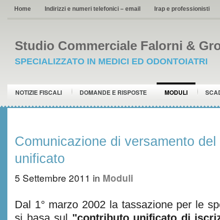
Home
Indirizzi e numeri telefonici – email
Irap e professionisti
Studio Commerciale Falorni & Gro
SPECIALIZZATO IN MEDICI ED ODONTOIATRI
NOTIZIE FISCALI
DOMANDE E RISPOSTE
MODULI
SCA
Comunicazione di versamento del 
unificato
5 Settembre 2011
in
Moduli
Dal 1° marzo 2002 la tassazione per le spes
si basa sul
"contributo unificato di iscr