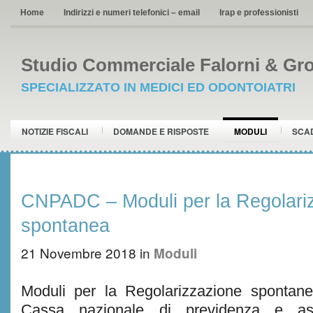
Home
Indirizzi e numeri telefonici – email
Irap e professionisti
Studio Commerciale Falorni & Gro
SPECIALIZZATO IN MEDICI ED ODONTOIATRI
NOTIZIE FISCALI
DOMANDE E RISPOSTE
MODULI
SCA
CNPADC – Moduli per la Regolari
spontanea
21 Novembre 2018
in
Moduli
Moduli per la Regolarizzazione spontanea
Cassa nazionale di previdenza e ass