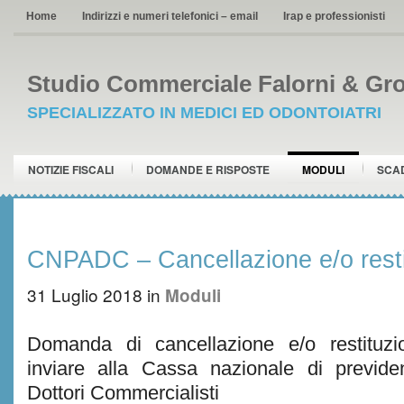
Home
Indirizzi e numeri telefonici – email
Irap e professionisti
Studio Commerciale Falorni & Gro
SPECIALIZZATO IN MEDICI ED ODONTOIATRI
NOTIZIE FISCALI
DOMANDE E RISPOSTE
MODULI
SCA
CNPADC – Cancellazione e/o restit
31 Luglio 2018
in
Moduli
Domanda di cancellazione e/o restituzi
inviare alla Cassa nazionale di previd
Dottori Commercialisti