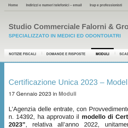
Home
Indirizzi e numeri telefonici – email
Irap e professionisti
Studio Commerciale Falorni & Gro
SPECIALIZZATO IN MEDICI ED ODONTOIATRI
NOTIZIE FISCALI
DOMANDE E RISPOSTE
MODULI
SCA
Certificazione Unica 2023 – Modell
17 Gennaio 2023
in
Moduli
L’Agenzia delle entrate, con Provvedimen
n. 14392, ha approvato il
modello di Cer
2023”
, relativa all’anno 2022, unitamen