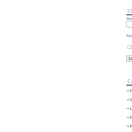
L
Nom
Pa
C
D
P