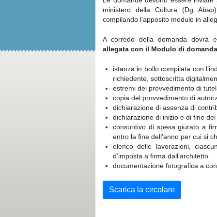
Le domande devono essere inviate al
ministero della Cultura (Dg Abap)
compilando l’apposito modulo in alleg
A corredo della domanda dovrà e
allegata con il Modulo di domanda
istanza in bollo compilata con l’in
richiedente, sottoscritta digitalme
estremi del provvedimento di tute
copia del provvedimento di autori
dichiarazione di assenza di contrib
dichiarazione di inizio e di fine dei
consuntivo di spesa giurato a firma
entro la fine dell’anno per cui si c
elenco delle lavorazioni, ciascu
d’imposta a firma dall’architetto
documentazione fotografica a con
Scarica la circolare