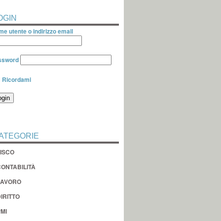
OGIN
e utente o indirizzo email
ssword
Ricordami
ATEGORIE
FISCO
CONTABILITÀ
LAVORO
IRITTO
MI