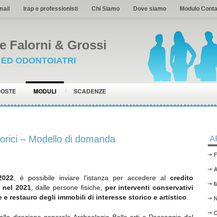
mail
Irap e professionisti
Chi Siamo
Dove siamo
Modulo Conta
 Falorni & Grossi
I ED ODONTOIATRI
POSTE
MODULI
SCADENZE
torici – Modello di domanda
A
F
A
2022
, è possibile inviare l'istanza per accedere al
credito
M
 nel 2021
, dalle persone fisiche,
per interventi conservativi
 e restauro degli immobili di interesse storico e artistico
.
N
O