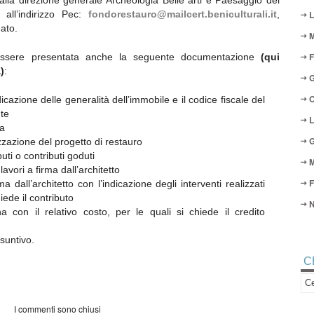
la direzione generale Archeologia Belle arti e Paesaggio del
 all’indirizzo Pec:
fondorestauro@mailcert.beniculturali.it
,
L
ato.
M
F
ssere presentata anche la seguente documentazione
(qui
)
:
G
O
dicazione delle generalità dell’immobile e il codice fiscale del
nte
L
la
G
zzazione del progetto di restauro
uti o contributi goduti
M
 lavori a firma dall’architetto
F
 dall’architetto con l’indicazione degli interventi realizzati
hiede il contributo
N
na con il relativo costo, per le quali si chiede il credito
suntivo.
C
I commenti sono chiusi