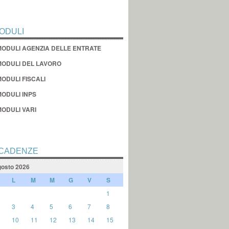
ODULI
MODULI AGENZIA DELLE ENTRATE
MODULI DEL LAVORO
ODULI FISCALI
MODULI INPS
MODULI VARI
CADENZE
osto 2026
L
M
M
G
V
S
1
3
4
5
6
7
8
10
11
12
13
14
15