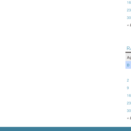
16
23
30
« 
R
Ag
D
2
9
16
23
30
« 