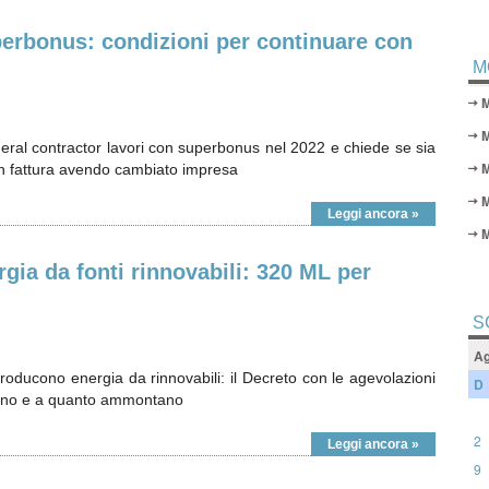
perbonus: condizioni per continuare con
M
ral contractor lavori con superbonus nel 2022 e chiede se sia
M
 in fattura avendo cambiato impresa
Leggi ancora »
ia da fonti rinnovabili: 320 ML per
S
Ag
roducono energia da rinnovabili: il Decreto con le agevolazioni
D
ttano e a quanto ammontano
2
Leggi ancora »
9