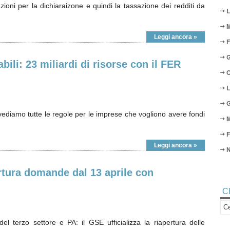
uzioni per la dichiaraizone e quindi la tassazione dei redditi da
L
M
Leggi ancora »
F
G
bili: 23 miliardi di risorse con il FER
O
L
G
: vediamo tutte le regole per le imprese che vogliono avere fondi
M
F
Leggi ancora »
N
rtura domande dal 13 aprile con
C
del terzo settore e PA: il GSE ufficializza la riapertura delle