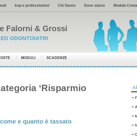
mail
Irap e professionisti
Chi Siamo
Dove siamo
Modulo Conta
 Falorni & Grossi
I ED ODONTOIATRI
POSTE
MODULI
SCADENZE
Categoria ‘Risparmio
A
F
A
M
 come e quanto è tassato
N
O