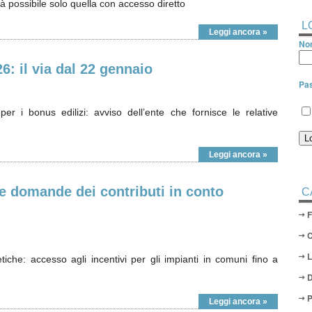
 possibile solo quella con accesso diretto
L
Leggi ancora »
Nom
: il via dal 22 gennaio
Pa
er i bonus edilizi: avviso dell’ente che fornisce le relative
Leggi ancora »
lle domande dei contributi in conto
C
che: accesso agli incentivi per gli impianti in comuni fino a
D
P
Leggi ancora »