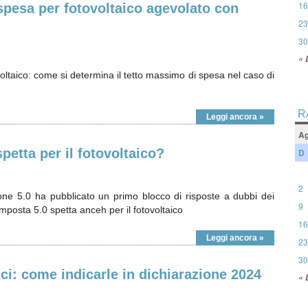
16
spesa per fotovoltaico agevolato con
23
30
« 
oltaico: come si determina il tetto massimo di spesa nel caso di
R
Leggi ancora »
Ag
spetta per il fotovoltaico?
D
2
one 5.0 ha pubblicato un primo blocco di risposte a dubbi dei
9
imposta 5.0 spetta anceh per il fotovoltaico
16
Leggi ancora »
23
30
ici: come indicarle in dichiarazione 2024
« 