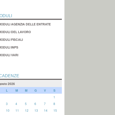
ODULI
MODULI AGENZIA DELLE ENTRATE
MODULI DEL LAVORO
ODULI FISCALI
MODULI INPS
MODULI VARI
CADENZE
osto 2026
L
M
M
G
V
S
1
3
4
5
6
7
8
10
11
12
13
14
15