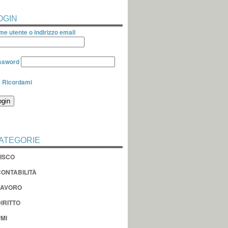
OGIN
e utente o indirizzo email
ssword
Ricordami
ATEGORIE
FISCO
CONTABILITÀ
LAVORO
IRITTO
MI