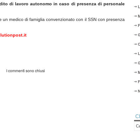
ddito di lavoro autonomo in caso di presenza di personale
L
M
re un medico di famiglia convenzionato con il SSN con presenza
F
G
utionpost.it
O
L
G
I commenti sono chiusi
M
F
N
C