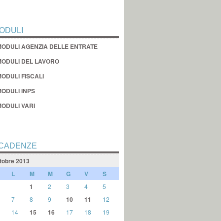
ODULI
MODULI AGENZIA DELLE ENTRATE
MODULI DEL LAVORO
ODULI FISCALI
MODULI INPS
MODULI VARI
CADENZE
tobre 2013
L
M
M
G
V
S
1
2
3
4
5
7
8
9
10
11
12
14
15
16
17
18
19