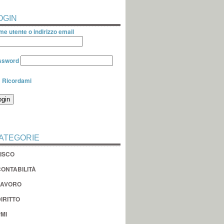
OGIN
e utente o indirizzo email
ssword
Ricordami
ATEGORIE
FISCO
CONTABILITÀ
LAVORO
IRITTO
MI