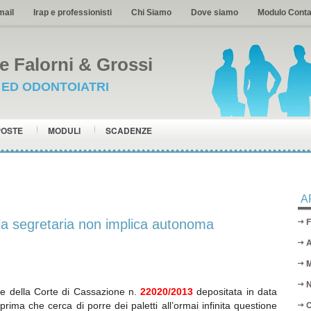
mail
Irap e professionisti
Chi Siamo
Dove siamo
Modulo Conta
 Falorni & Grossi
I ED ODONTOIATRI
POSTE
MODULI
SCADENZE
A
F
 la segretaria non implica autonoma
A
M
N
le della Corte di Cassazione n.
22020/2013
depositata in data
O
prima che cerca di porre dei paletti all’ormai infinita questione