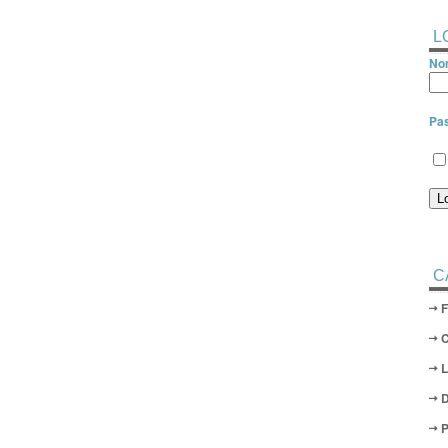
L
Nom
Pa
C
D
P