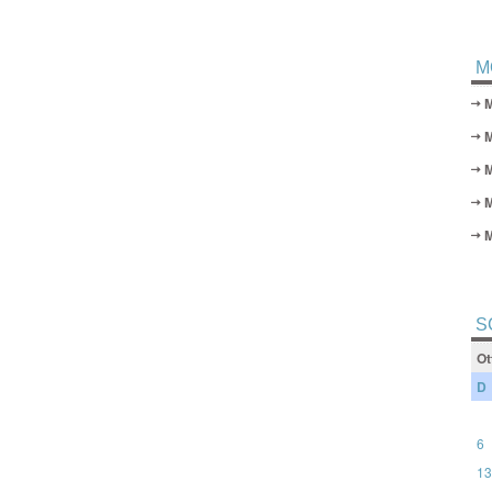
M
M
S
Ot
D
6
13