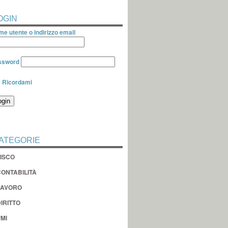
OGIN
e utente o indirizzo email
ssword
Ricordami
ATEGORIE
FISCO
CONTABILITÀ
LAVORO
IRITTO
MI