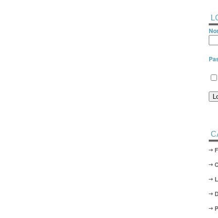
L
Nom
Pa
C
D
P