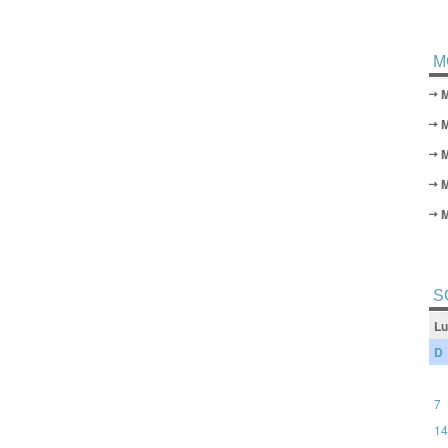
M
M
S
Lu
D
7
14