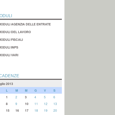
ODULI
MODULI AGENZIA DELLE ENTRATE
MODULI DEL LAVORO
ODULI FISCALI
MODULI INPS
MODULI VARI
CADENZE
glio 2013
L
M
M
G
V
S
1
2
3
4
5
6
8
9
10
11
12
13
15
16
17
18
19
20