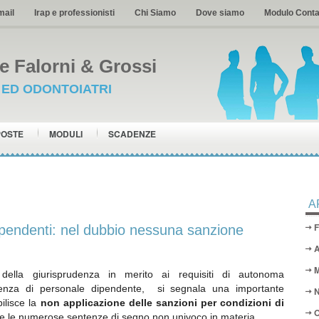
mail
Irap e professionisti
Chi Siamo
Dove siamo
Modulo Conta
 Falorni & Grossi
I ED ODONTOIATRI
POSTE
MODULI
SCADENZE
A
F
dipendenti: nel dubbio nessuna sanzione
A
M
della giurisprudenza in merito ai requisiti di autonoma
senza di personale dipendente, si segnala una importante
N
ilisce la
non applicazione delle sanzioni per condizioni di
O
e le numerose sentenze di segno non univoco in materia.