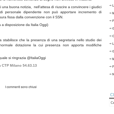
L
 una buona notizia, nell’attesa di riuscire a convincere i giudici
di personale dipendente non può apportare incremento di
M
isura fissa dalla convenzione con il SSN.
F
a disposizione da Italia Oggi)
G
O
 stabilisce che la presenza di una segretaria nello studio dei
L
 normale dotazione la cui presenza non apporta modifiche
G
 quale si ringrazia @ItaliaOggi
M
a CTP Milano 54.63.13
F
N
I commenti sono chiusi
C