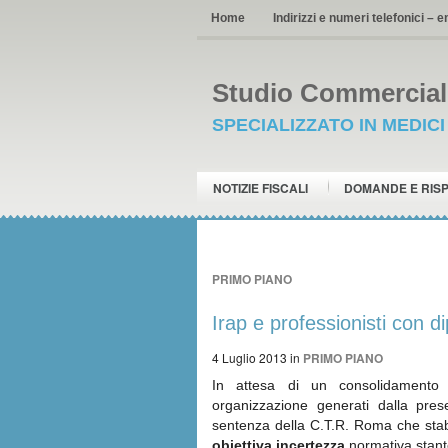
Home
Indirizzi e numeri telefonici – e
Studio Commerciale
SPECIALIZZATO IN MEDIC
NOTIZIE FISCALI
DOMANDE E RIS
PRIMO PIANO
Irap e professionisti con 
4 Luglio 2013
in
PRIMO PIANO
In attesa di un consolidamento 
organizzazione generati dalla pre
sentenza della C.T.R. Roma che stab
obiettiva incertezza
normativa stant