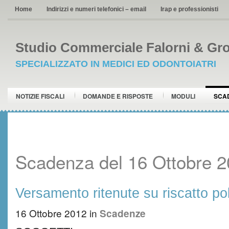
Home
Indirizzi e numeri telefonici – email
Irap e professionisti
Studio Commerciale Falorni & Gro
SPECIALIZZATO IN MEDICI ED ODONTOIATRI
NOTIZIE FISCALI
DOMANDE E RISPOSTE
MODULI
SCA
Scadenza del 16 Ottobre 
Versamento ritenute su riscatto pol
16 Ottobre 2012
in
Scadenze