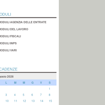
ODULI
MODULI AGENZIA DELLE ENTRATE
MODULI DEL LAVORO
ODULI FISCALI
MODULI INPS
MODULI VARI
CADENZE
osto 2026
L
M
M
G
V
S
1
3
4
5
6
7
8
10
11
12
13
14
15