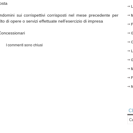
posta
L
M
domini sui corrispettivi corrisposti nel mese precedente per
lto di opere o servizi effettuate nell’esercizio di impresa
F
G
Concessionari
O
I commenti sono chiusi
L
G
M
F
N
C