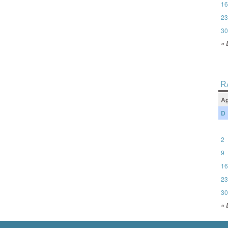
16
23
30
« 
R
Ag
D
2
9
16
23
30
« 