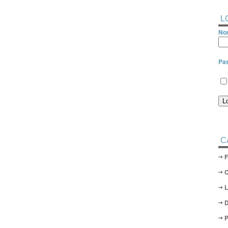
L
Nom
Pa
C
D
P