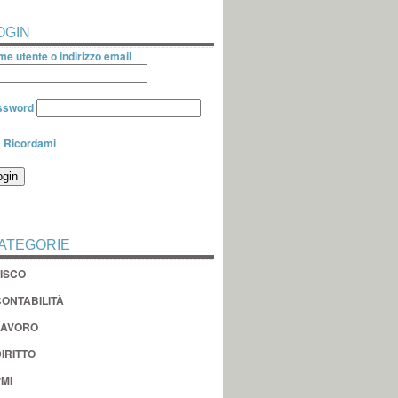
OGIN
e utente o indirizzo email
ssword
Ricordami
ATEGORIE
FISCO
CONTABILITÀ
LAVORO
IRITTO
MI