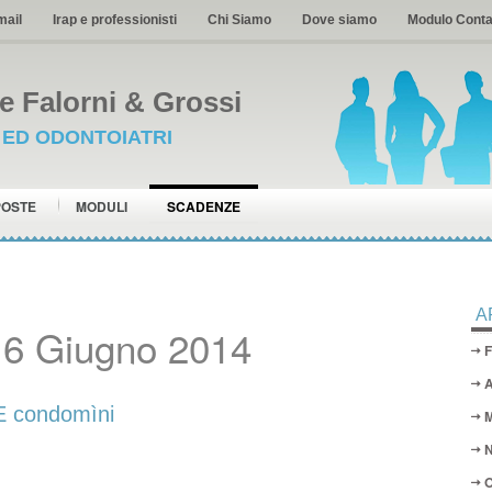
mail
Irap e professionisti
Chi Siamo
Dove siamo
Modulo Conta
 Falorni & Grossi
I ED ODONTOIATRI
POSTE
MODULI
SCADENZE
A
16 Giugno 2014
F
A
condomìni
M
N
O