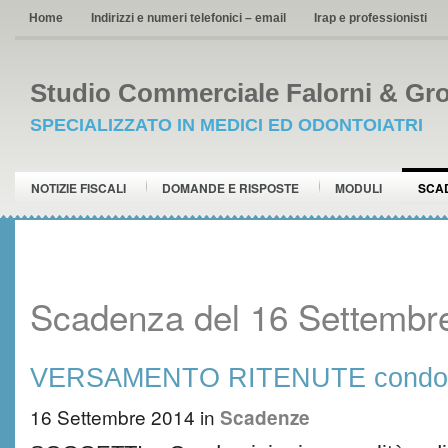
Home
Indirizzi e numeri telefonici – email
Irap e professionisti
Studio Commerciale Falorni & Gro
SPECIALIZZATO IN MEDICI ED ODONTOIATRI
NOTIZIE FISCALI
DOMANDE E RISPOSTE
MODULI
SCA
Scadenza del 16 Settembr
VERSAMENTO RITENUTE condo
16 Settembre 2014
in
Scadenze