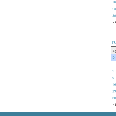
16
23
30
« 
R
Ag
D
2
9
16
23
30
« 