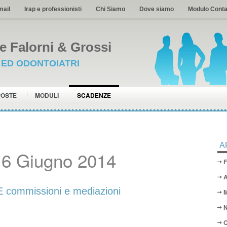
mail
Irap e professionisti
Chi Siamo
Dove siamo
Modulo Conta
 Falorni & Grossi
I ED ODONTOIATRI
POSTE
MODULI
SCADENZE
A
16 Giugno 2014
F
A
ommissioni e mediazioni
M
N
O