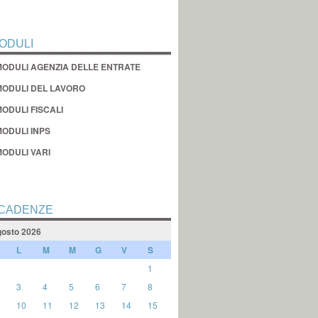
ODULI
MODULI AGENZIA DELLE ENTRATE
MODULI DEL LAVORO
ODULI FISCALI
MODULI INPS
MODULI VARI
CADENZE
osto 2026
L
M
M
G
V
S
1
3
4
5
6
7
8
10
11
12
13
14
15