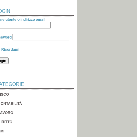
OGIN
e utente o indirizzo email
ssword
Ricordami
ATEGORIE
FISCO
CONTABILITÀ
LAVORO
IRITTO
MI