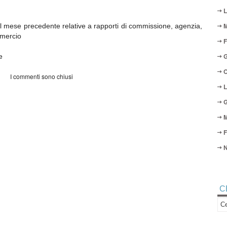
L
M
l mese precedente relative a rapporti di commissione, agenzia,
mmercio
F
G
e
O
I commenti sono chiusi
L
G
M
F
N
C