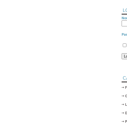
L
Nom
Pa
C
D
P