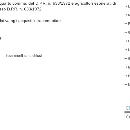
, quarto comma, del D.P.R. n. 633/1972 e agricoltori esonerati di
L
tesso D.P.R. n. 633/1972
M
ativa agli acquisti intracomunitari
F
G
e
O
L
I commenti sono chiusi
G
M
F
N
C