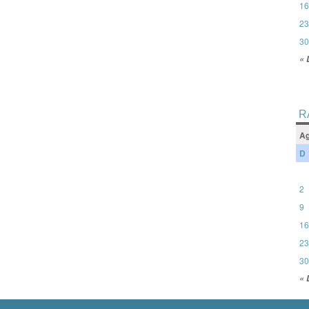
16
23
30
« 
R
Ag
D
2
9
16
23
30
« 