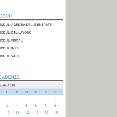
ODULI
MODULI AGENZIA DELLE ENTRATE
MODULI DEL LAVORO
ODULI FISCALI
MODULI INPS
MODULI VARI
CADENZE
osto 2026
L
M
M
G
V
S
1
3
4
5
6
7
8
10
11
12
13
14
15