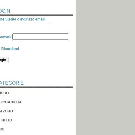
OGIN
e utente o indirizzo email
ssword
Ricordami
ATEGORIE
FISCO
CONTABILITÀ
LAVORO
IRITTO
MI