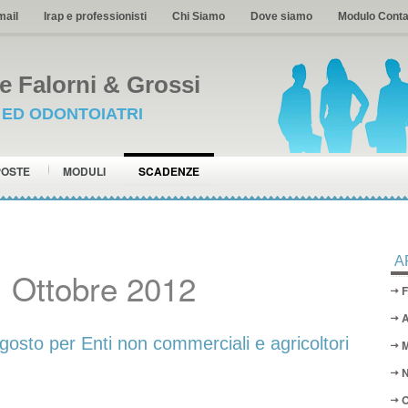
mail
Irap e professionisti
Chi Siamo
Dove siamo
Modulo Conta
 Falorni & Grossi
I ED ODONTOIATRI
POSTE
MODULI
SCADENZE
A
 Ottobre 2012
F
A
osto per Enti non commerciali e agricoltori
M
N
O