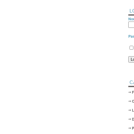
L
Nom
Pa
C
D
P