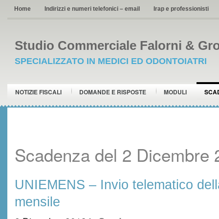
Home
Indirizzi e numeri telefonici – email
Irap e professionisti
Studio Commerciale Falorni & Gro
SPECIALIZZATO IN MEDICI ED ODONTOIATRI
NOTIZIE FISCALI
DOMANDE E RISPOSTE
MODULI
SCA
Scadenza del 2 Dicembre 
UNIEMENS – Invio telematico dell
mensile