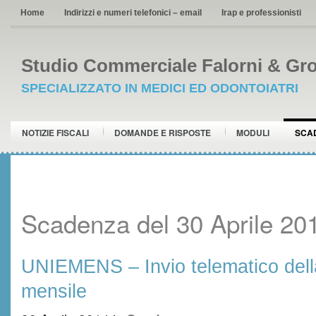
Home
Indirizzi e numeri telefonici – email
Irap e professionisti
Studio Commerciale Falorni & Gro
SPECIALIZZATO IN MEDICI ED ODONTOIATRI
NOTIZIE FISCALI
DOMANDE E RISPOSTE
MODULI
SCA
Scadenza del 30 Aprile 20
UNIEMENS – Invio telematico dell
mensile