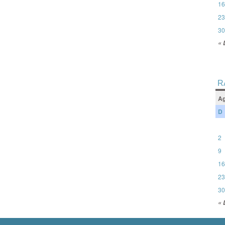
16
23
30
« 
R
Ag
D
2
9
16
23
30
« 