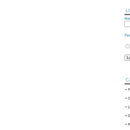
L
Nom
Pa
C
D
P