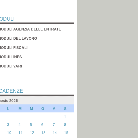
ODULI
MODULI AGENZIA DELLE ENTRATE
MODULI DEL LAVORO
ODULI FISCALI
MODULI INPS
MODULI VARI
CADENZE
osto 2026
L
M
M
G
V
S
1
3
4
5
6
7
8
10
11
12
13
14
15