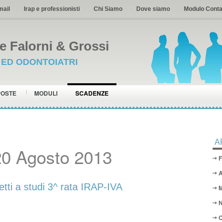
mail
Irap e professionisti
Chi Siamo
Dove siamo
Modulo Conta
 Falorni & Grossi
I ED ODONTOIATRI
POSTE
MODULI
SCADENZE
A
20 Agosto 2013
F
A
ti a studi 3^ rata IRAP-IVA
M
N
O