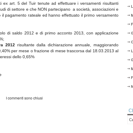
 ex art. 5 del Tuir tenute ad effettuare i versamenti risultanti
L
tudi di settore e che NON partecipano a società, associazioni e
M
il pagamento rateale ed hanno effettuato il primo versamento
F
G
itolo di saldo 2012 e di primo acconto 2013, con applicazione
5%;
O
va 2012
risultante dalla dichiarazione annuale, maggiorando
L
0,40% per mese o frazione di mese trascorsa dal 18.03.2013 al
teressi dello 0,65%
G
M
e
F
N
I commenti sono chiusi
C