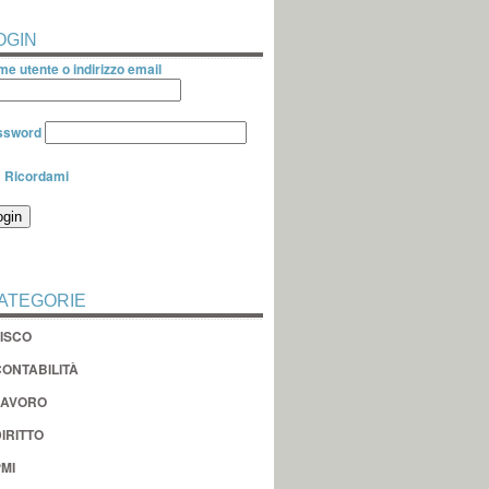
OGIN
e utente o indirizzo email
ssword
Ricordami
ATEGORIE
FISCO
CONTABILITÀ
LAVORO
IRITTO
MI