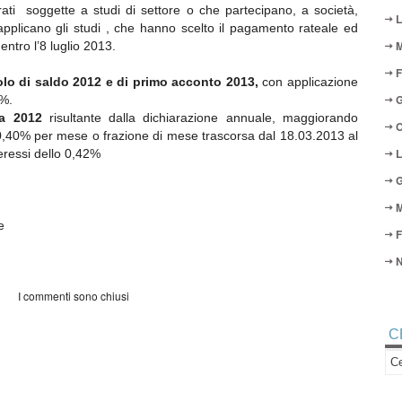
ati soggette a studi di settore o che partecipano, a società,
L
 applicano gli studi , che hanno scelto il pagamento rateale ed
M
ntro l’8 luglio 2013.
F
tolo di saldo 2012 e di primo acconto 2013,
con applicazione
G
2%.
va 2012
risultante dalla dichiarazione annuale, maggiorando
O
0,40% per mese o frazione di mese trascorsa dal 18.03.2013 al
L
eressi dello 0,42%
G
M
e
F
N
I commenti sono chiusi
C