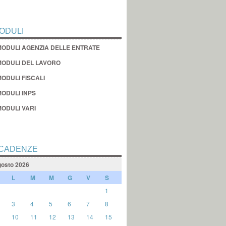
ODULI
MODULI AGENZIA DELLE ENTRATE
MODULI DEL LAVORO
ODULI FISCALI
MODULI INPS
MODULI VARI
CADENZE
osto 2026
L
M
M
G
V
S
1
3
4
5
6
7
8
10
11
12
13
14
15