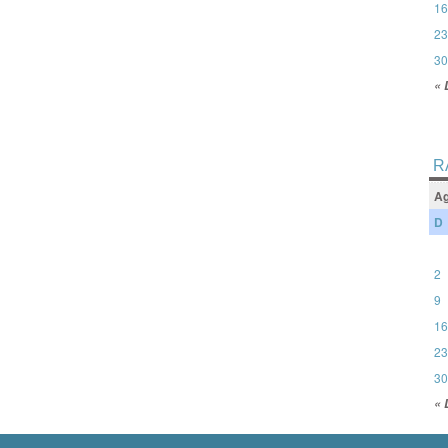
16
23
30
« 
R
Ag
D
2
9
16
23
30
« 