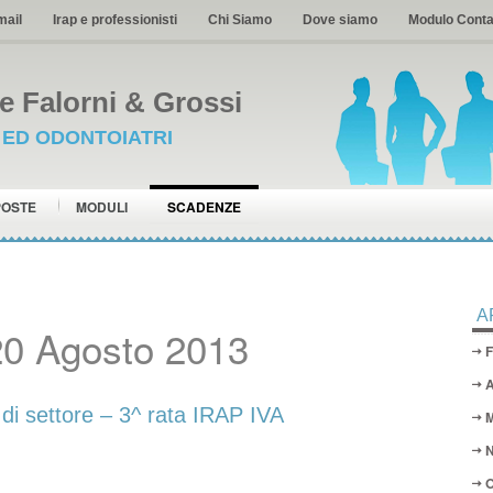
mail
Irap e professionisti
Chi Siamo
Dove siamo
Modulo Conta
 Falorni & Grossi
I ED ODONTOIATRI
POSTE
MODULI
SCADENZE
A
20 Agosto 2013
F
A
i settore – 3^ rata IRAP IVA
M
N
O