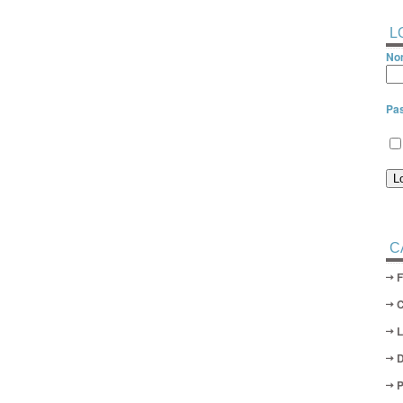
L
Nom
Pa
C
D
P