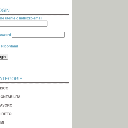
OGIN
e utente o indirizzo email
ssword
Ricordami
ATEGORIE
FISCO
CONTABILITÀ
LAVORO
IRITTO
MI