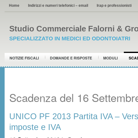
Home
Indirizzi e numeri telefonici – email
Irap e professionisti
Studio Commerciale Falorni & Gro
SPECIALIZZATO IN MEDICI ED ODONTOIATRI
NOTIZIE FISCALI
DOMANDE E RISPOSTE
MODULI
SCA
Scadenza del 16 Settembr
UNICO PF 2013 Partita IVA – Ver
imposte e IVA