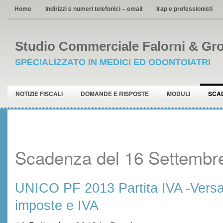
Home
Indirizzi e numeri telefonici – email
Irap e professionisti
Studio Commerciale Falorni & Gro
SPECIALIZZATO IN MEDICI ED ODONTOIATRI
NOTIZIE FISCALI
DOMANDE E RISPOSTE
MODULI
SCA
Scadenza del 16 Settembr
UNICO PF 2013 Partita IVA -Vers
imposte e IVA