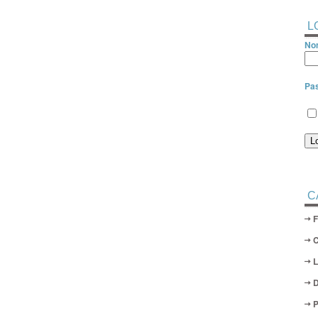
L
Nom
Pa
C
D
P