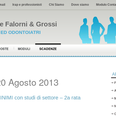
mail
Irap e professionisti
Chi Siamo
Dove siamo
Modulo Conta
 Falorni & Grossi
I ED ODONTOIATRI
POSTE
MODULI
SCADENZE
A
20 Agosto 2013
F
A
MI con studi di settore – 2a rata
M
N
O