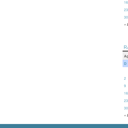
16
23
30
« 
R
Ag
D
2
9
16
23
30
« 