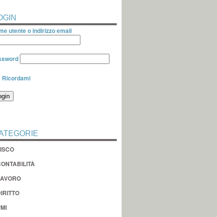
OGIN
e utente o indirizzo email
ssword
Ricordami
ATEGORIE
FISCO
CONTABILITÀ
LAVORO
IRITTO
MI