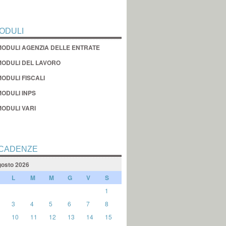
ODULI
MODULI AGENZIA DELLE ENTRATE
MODULI DEL LAVORO
ODULI FISCALI
MODULI INPS
MODULI VARI
CADENZE
osto 2026
L
M
M
G
V
S
1
3
4
5
6
7
8
10
11
12
13
14
15