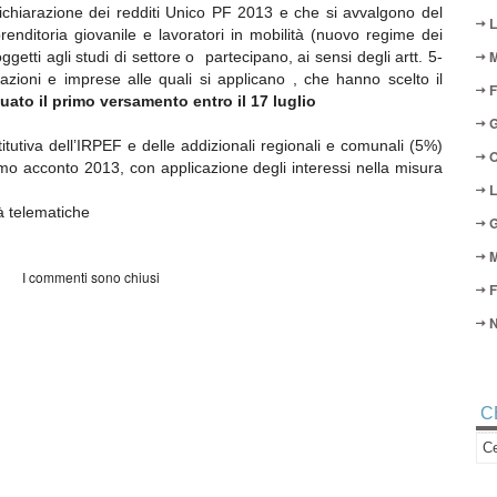
ichiarazione dei redditi Unico PF 2013 e che si avvalgono del
L
renditoria giovanile e lavoratori in mobilità (nuovo regime dei
M
getti agli studi di settore o partecipano, ai sensi degli artt. 5-
zioni e imprese alle quali si applicano , che hanno scelto il
F
ato il primo versamento entro il 17 luglio
G
tutiva dell’IRPEF e delle addizionali regionali e comunali (5%)
O
imo acconto 2013, con applicazione degli interessi nella misura
L
 telematiche
G
M
I commenti sono chiusi
F
N
C