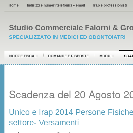
Home
Indirizzi e numeri telefonici – email
Irap e professionisti
Studio Commerciale Falorni & Gro
SPECIALIZZATO IN MEDICI ED ODONTOIATRI
NOTIZIE FISCALI
DOMANDE E RISPOSTE
MODULI
SCA
Scadenza del 20 Agosto 2
Unico e Irap 2014 Persone Fisiche
settore- Versamenti