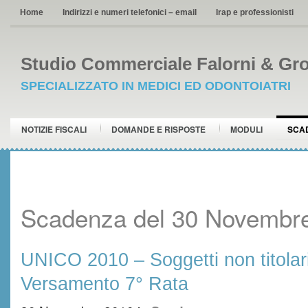
Home
Indirizzi e numeri telefonici – email
Irap e professionisti
Studio Commerciale Falorni & Gro
SPECIALIZZATO IN MEDICI ED ODONTOIATRI
NOTIZIE FISCALI
DOMANDE E RISPOSTE
MODULI
SCA
Scadenza del 30 Novembr
UNICO 2010 – Soggetti non titolari 
Versamento 7° Rata