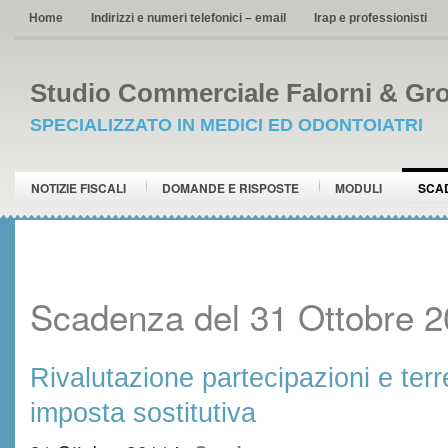
Home
Indirizzi e numeri telefonici – email
Irap e professionisti
Studio Commerciale Falorni & Gro
SPECIALIZZATO IN MEDICI ED ODONTOIATRI
NOTIZIE FISCALI
DOMANDE E RISPOSTE
MODULI
SCA
Scadenza del 31 Ottobre 
Rivalutazione partecipazioni e ter
imposta sostitutiva