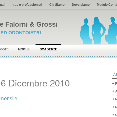
mail
Irap e professionisti
Chi Siamo
Dove siamo
Modulo Conta
 Falorni & Grossi
I ED ODONTOIATRI
POSTE
MODULI
SCADENZE
A
16 Dicembre 2010
F
A
mensile
M
N
O