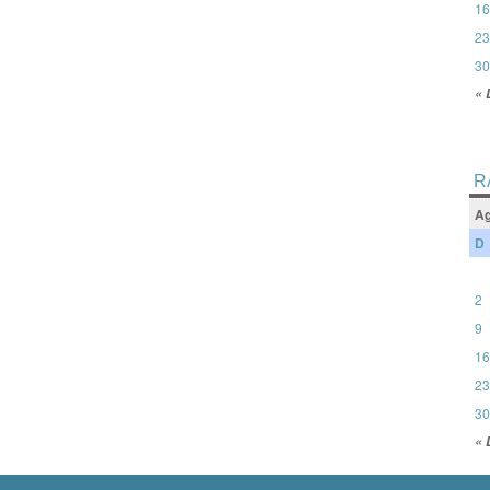
16
23
30
« 
R
Ag
D
2
9
16
23
30
« 