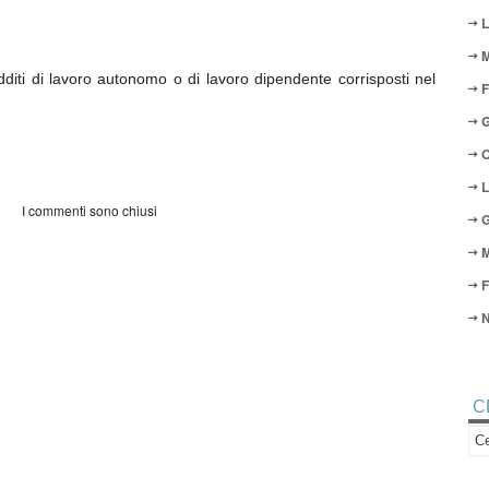
L
M
dditi di lavoro autonomo o di lavoro dipendente corrisposti nel
F
G
O
L
I commenti sono chiusi
G
M
F
N
C