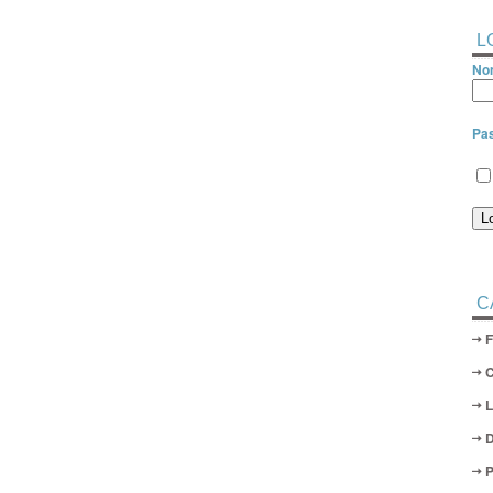
L
Nom
Pa
C
D
P