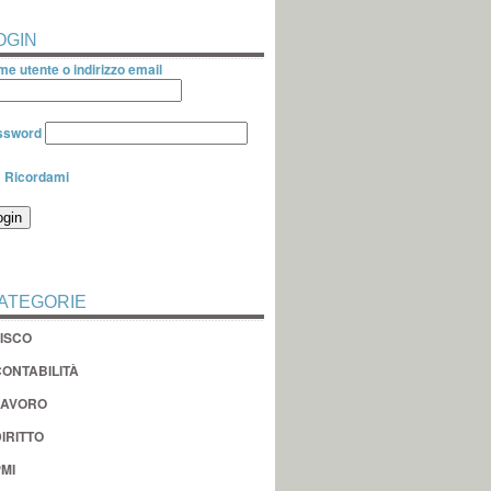
OGIN
e utente o indirizzo email
ssword
Ricordami
ATEGORIE
FISCO
CONTABILITÀ
LAVORO
IRITTO
MI