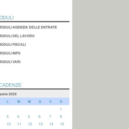
ODULI
MODULI AGENZIA DELLE ENTRATE
MODULI DEL LAVORO
ODULI FISCALI
MODULI INPS
MODULI VARI
CADENZE
osto 2026
L
M
M
G
V
S
1
3
4
5
6
7
8
10
11
12
13
14
15