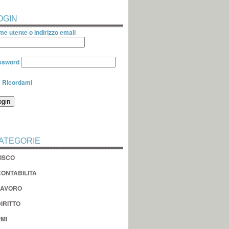
OGIN
e utente o indirizzo email
ssword
Ricordami
ATEGORIE
FISCO
CONTABILITÀ
LAVORO
IRITTO
MI