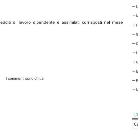
L
M
edditi di lavoro dipendente e assimilati corrisposti nel mese
F
G
O
L
G
M
I commenti sono chiusi
F
N
C