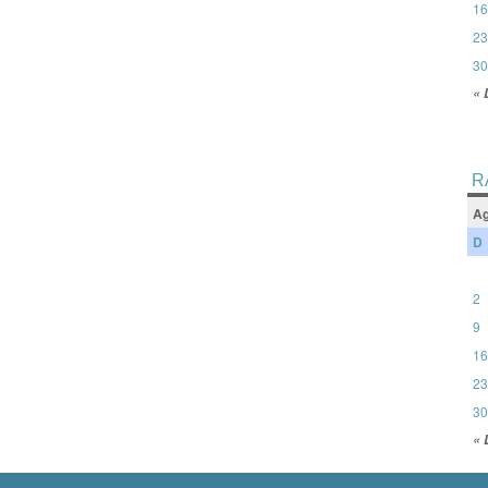
16
23
30
« 
R
Ag
D
2
9
16
23
30
« 