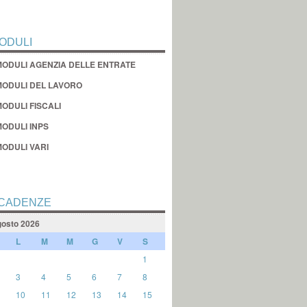
ODULI
MODULI AGENZIA DELLE ENTRATE
MODULI DEL LAVORO
ODULI FISCALI
MODULI INPS
MODULI VARI
CADENZE
osto 2026
L
M
M
G
V
S
1
3
4
5
6
7
8
10
11
12
13
14
15