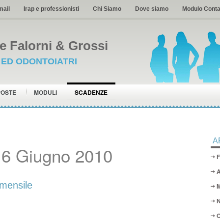
mail
Irap e professionisti
Chi Siamo
Dove siamo
Modulo Conta
 Falorni & Grossi
I ED ODONTOIATRI
POSTE
MODULI
SCADENZE
A
16 Giugno 2010
F
A
mensile
M
N
O