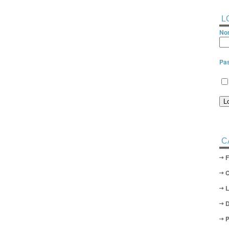
L
Nom
Pa
C
D
P