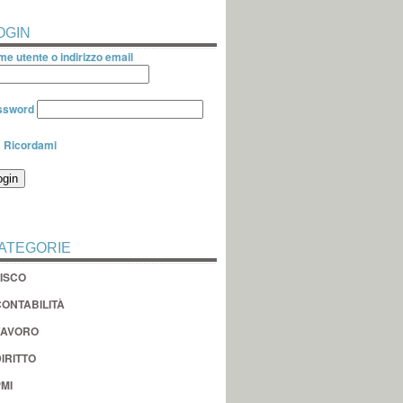
OGIN
e utente o indirizzo email
ssword
Ricordami
ATEGORIE
FISCO
CONTABILITÀ
LAVORO
IRITTO
MI