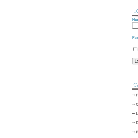
L
Nom
Pa
C
D
P