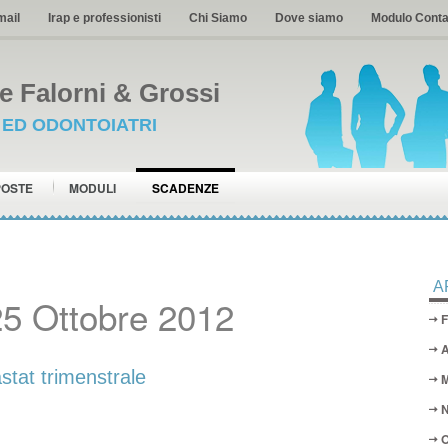
mail
Irap e professionisti
Chi Siamo
Dove siamo
Modulo Conta
 Falorni & Grossi
I ED ODONTOIATRI
POSTE
MODULI
SCADENZE
A
5 Ottobre 2012
F
A
stat trimenstrale
M
N
O