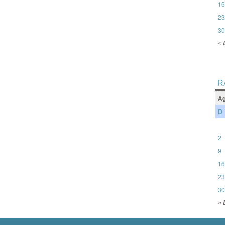
16
23
30
« 
R
Ag
D
2
9
16
23
30
« 