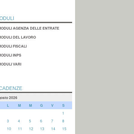
ODULI
MODULI AGENZIA DELLE ENTRATE
MODULI DEL LAVORO
ODULI FISCALI
MODULI INPS
MODULI VARI
CADENZE
osto 2026
L
M
M
G
V
S
1
3
4
5
6
7
8
10
11
12
13
14
15