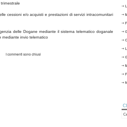
 trimestrale
L
M
 cessioni e/o acquisti e prestazioni di servizi intracomunitari
F
G
’Agenzia delle Dogane mediante il sistema telematico doganale
te mediante invio telematico
O
L
I commenti sono chiusi
G
M
F
N
C