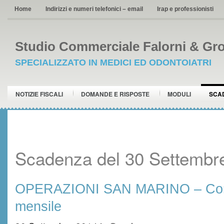
Home
Indirizzi e numeri telefonici – email
Irap e professionisti
Studio Commerciale Falorni & Gro
SPECIALIZZATO IN MEDICI ED ODONTOIATRI
NOTIZIE FISCALI
DOMANDE E RISPOSTE
MODULI
SCA
Scadenza del 30 Settembr
OPERAZIONI SAN MARINO – Com
mensile