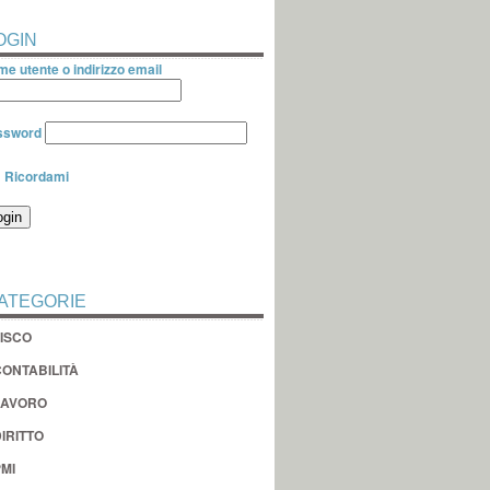
OGIN
e utente o indirizzo email
ssword
Ricordami
ATEGORIE
FISCO
CONTABILITÀ
LAVORO
IRITTO
MI