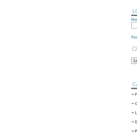
L
Nom
Pa
C
D
P