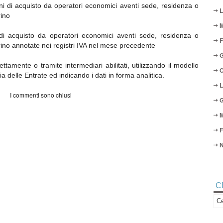
ni di acquisto da operatori economici aventi sede, residenza o
L
rino
M
i acquisto da operatori economici aventi sede, residenza o
F
ino annotate nei registri IVA nel mese precedente
G
ttamente o tramite intermediari abilitati, utilizzando il modello
O
ia delle Entrate ed indicando i dati in forma analitica.
L
I commenti sono chiusi
G
M
F
N
C