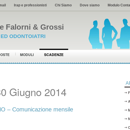
mail
Irap e professionisti
Chi Siamo
Dove siamo
Modulo Conta
 Falorni & Grossi
I ED ODONTOIATRI
POSTE
MODULI
SCADENZE
A
30 Giugno 2014
F
A
 – Comunicazione mensile
M
N
O