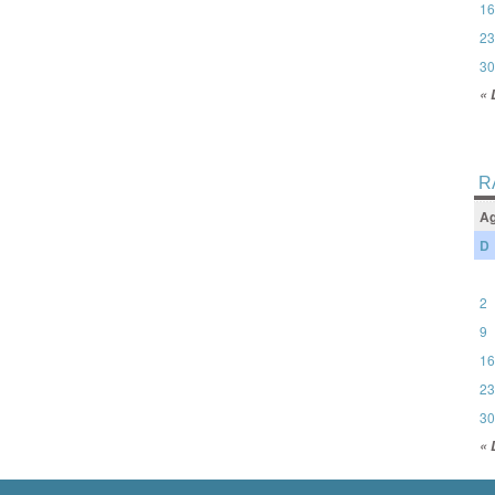
16
23
30
« 
R
Ag
D
2
9
16
23
30
« 