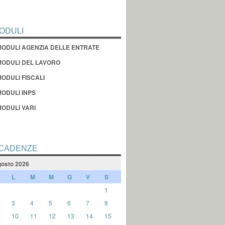
ODULI
MODULI AGENZIA DELLE ENTRATE
MODULI DEL LAVORO
ODULI FISCALI
MODULI INPS
MODULI VARI
CADENZE
osto 2026
L
M
M
G
V
S
1
3
4
5
6
7
8
10
11
12
13
14
15