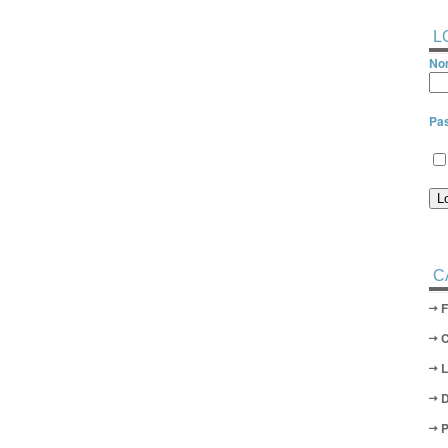
L
Nom
Pa
C
D
P