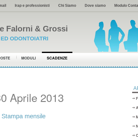
mail
Irap e professionisti
Chi Siamo
Dove siamo
Modulo Conta
 Falorni & Grossi
I ED ODONTOIATRI
POSTE
MODULI
SCADENZE
A
0 Aprile 2013
F
A
Stampa mensile
M
N
O