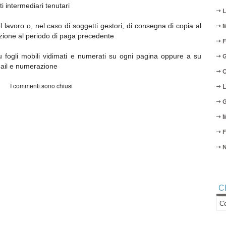
i intermediari tenutari
L
M
 lavoro o, nel caso di soggetti gestori, di consegna di copia al
lazione al periodo di paga precedente
F
G
fogli mobili vidimati e numerati su ogni pagina oppure a su
nail e numerazione
O
I commenti sono chiusi
L
G
M
F
N
C