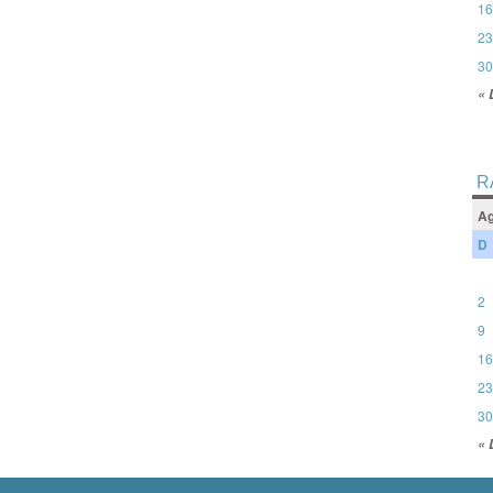
16
23
30
« 
R
Ag
D
2
9
16
23
30
« 