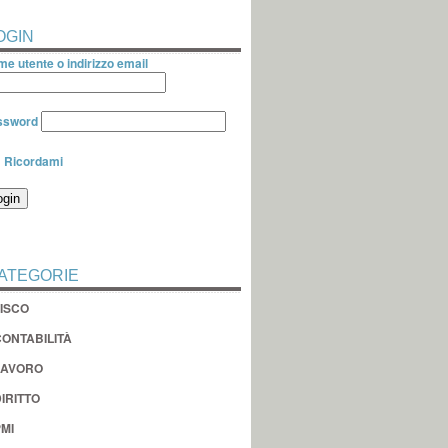
OGIN
e utente o indirizzo email
ssword
Ricordami
ATEGORIE
FISCO
CONTABILITÀ
LAVORO
IRITTO
MI