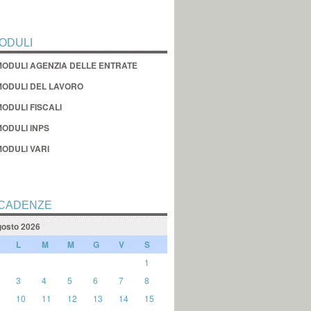
ODULI
MODULI AGENZIA DELLE ENTRATE
MODULI DEL LAVORO
ODULI FISCALI
MODULI INPS
MODULI VARI
CADENZE
osto 2026
L
M
M
G
V
S
1
3
4
5
6
7
8
10
11
12
13
14
15