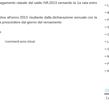
 pagamento rateale del saldo IVA 2013 versando la 1a rata entro
L
M
ativa all’anno 2013 risultante dalla dichiarazione annuale con la
F
a prescindere dal giorno del versamento
G
e
O
I commenti sono chiusi
L
G
M
F
N
C