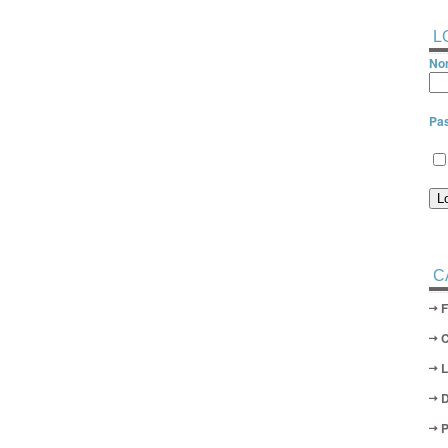
L
Nom
Pa
C
D
P