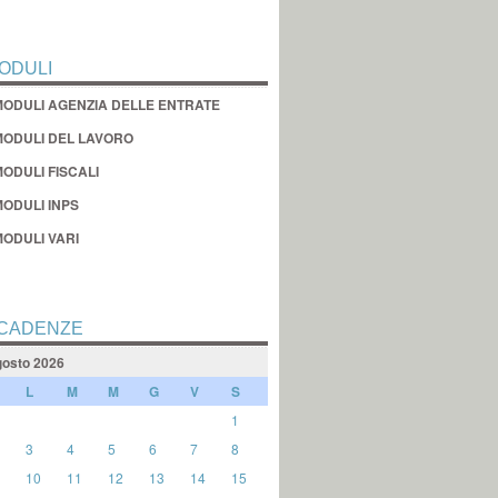
ODULI
MODULI AGENZIA DELLE ENTRATE
MODULI DEL LAVORO
ODULI FISCALI
MODULI INPS
MODULI VARI
CADENZE
osto 2026
L
M
M
G
V
S
1
3
4
5
6
7
8
10
11
12
13
14
15