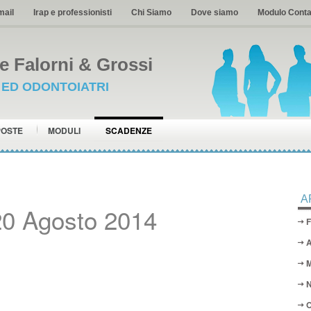
mail
Irap e professionisti
Chi Siamo
Dove siamo
Modulo Conta
 Falorni & Grossi
I ED ODONTOIATRI
POSTE
MODULI
SCADENZE
A
20 Agosto 2014
F
A
M
N
O