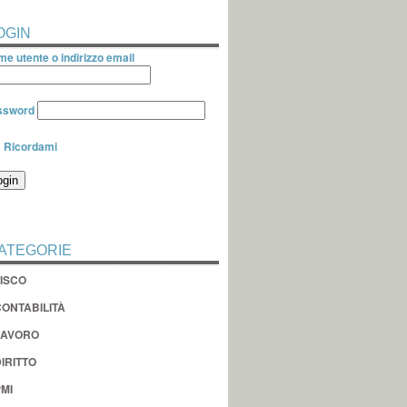
OGIN
e utente o indirizzo email
ssword
Ricordami
ATEGORIE
FISCO
CONTABILITÀ
LAVORO
IRITTO
MI