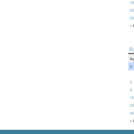
16
23
30
« 
R
Ag
D
2
9
16
23
30
« 