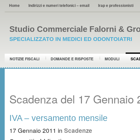
Home
Indirizzi e numeri telefonici – email
Irap e professionisti
Studio Commerciale Falorni & Gro
SPECIALIZZATO IN MEDICI ED ODONTOIATRI
NOTIZIE FISCALI
DOMANDE E RISPOSTE
MODULI
SCA
Scadenza del 17 Gennaio 
IVA – versamento mensile
17 Gennaio 2011
in
Scadenze