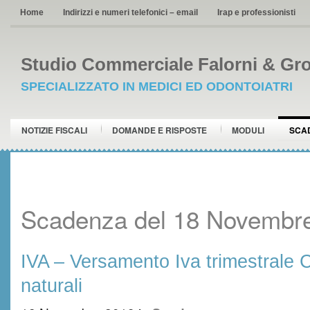
Home
Indirizzi e numeri telefonici – email
Irap e professionisti
Studio Commerciale Falorni & Gro
SPECIALIZZATO IN MEDICI ED ODONTOIATRI
NOTIZIE FISCALI
DOMANDE E RISPOSTE
MODULI
SCA
Scadenza del 18 Novembr
IVA – Versamento Iva trimestrale C
naturali