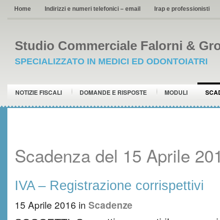
Home
Indirizzi e numeri telefonici – email
Irap e professionisti
Studio Commerciale Falorni & Gro
SPECIALIZZATO IN MEDICI ED ODONTOIATRI
NOTIZIE FISCALI
DOMANDE E RISPOSTE
MODULI
SCA
Scadenza del 15 Aprile 20
IVA – Registrazione corrispettivi
15 Aprile 2016
in
Scadenze