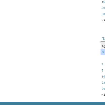
16
23
30
« 
R
Ag
D
2
9
16
23
30
« 