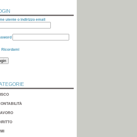
OGIN
e utente o indirizzo email
ssword
Ricordami
ATEGORIE
FISCO
CONTABILITÀ
LAVORO
IRITTO
MI