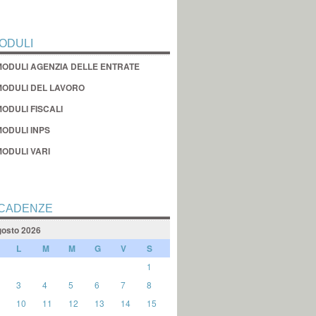
ODULI
MODULI AGENZIA DELLE ENTRATE
MODULI DEL LAVORO
ODULI FISCALI
MODULI INPS
MODULI VARI
CADENZE
osto 2026
L
M
M
G
V
S
1
3
4
5
6
7
8
10
11
12
13
14
15