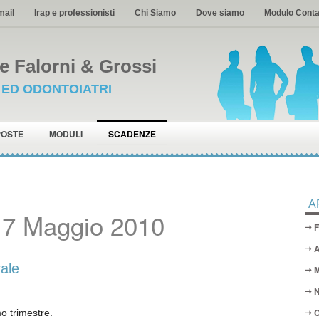
mail
Irap e professionisti
Chi Siamo
Dove siamo
Modulo Conta
 Falorni & Grossi
I ED ODONTOIATRI
POSTE
MODULI
SCADENZE
A
17 Maggio 2010
F
A
rale
M
N
O
o trimestre.