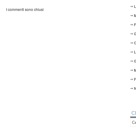
L
I commenti sono chiusi
M
F
G
O
L
G
M
F
N
C