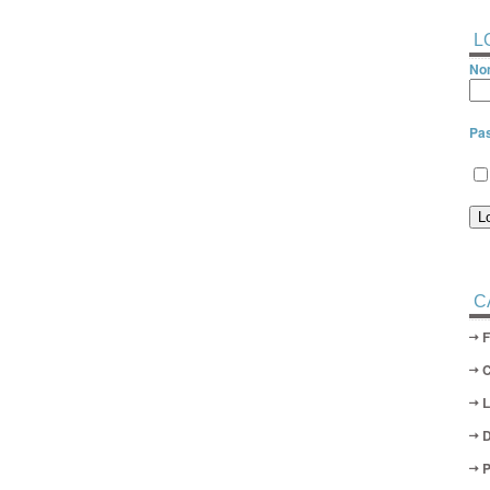
L
Nom
Pa
C
D
P