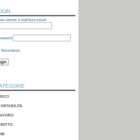
OGIN
e utente o indirizzo email
ssword
Ricordami
ATEGORIE
FISCO
CONTABILITÀ
LAVORO
IRITTO
MI