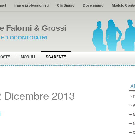
mail
Irap e professionisti
Chi Siamo
Dove siamo
Modulo Conta
 Falorni & Grossi
I ED ODONTOIATRI
POSTE
MODULI
SCADENZE
A
2 Dicembre 2013
F
A
i
M
N
O