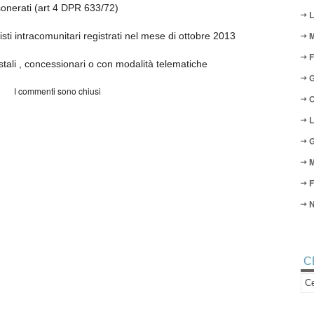
sonerati (art 4 DPR 633/72)
L
M
isti intracomunitari registrati nel mese di ottobre 2013
F
tali , concessionari o con modalità telematiche
G
I commenti sono chiusi
O
L
G
M
F
N
C