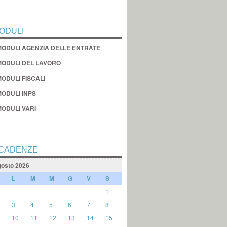
ODULI
MODULI AGENZIA DELLE ENTRATE
MODULI DEL LAVORO
ODULI FISCALI
MODULI INPS
MODULI VARI
CADENZE
osto 2026
L
M
M
G
V
S
1
3
4
5
6
7
8
10
11
12
13
14
15