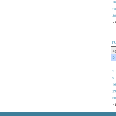
16
23
30
« 
R
Ag
D
2
9
16
23
30
« 