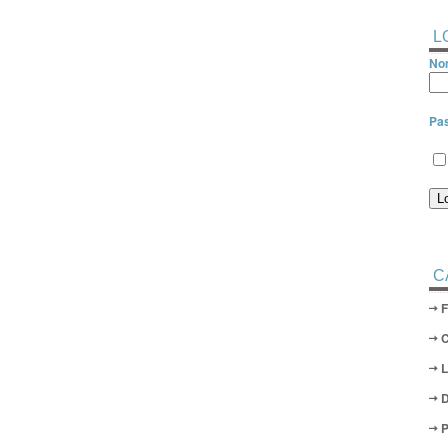
L
Nom
Pa
C
D
P